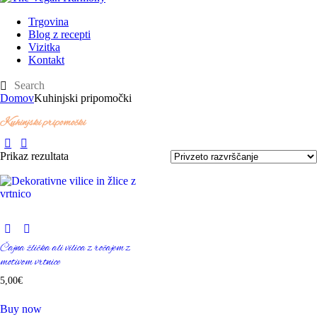
Trgovina
Blog z recepti
Vizitka
Kontakt
Domov
Kuhinjski pripomočki
Kuhinjski pripomočki
Prikaz rezultata
Čajna žlička ali vilica z ročajem z
motivom vrtnice
5
,
00
€
Buy now